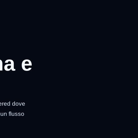
na e
wered dove
 un flusso