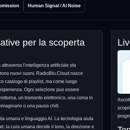
bmission
Human Signal / AI Noise
ative per la scoperta
Li
ttraverso l'intelligenza artificiale sta
prono nuovi suoni. RadioBlu.Cloud nasce
e catalogo di playlist, ma come luogo
a esperienza. Ogni selezione puo essere
otturna, un tramonto elettronico, una corsa in
Ascol
mmaginario o una pausa chill.
scopri
proget
ilita umana e linguaggio AI. La tecnologia aiuta
ti; la cura umana decide il tono, la direzione e
Top