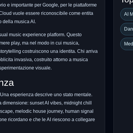
brio e importante per Google, per le piattaforme
.Cloud vuole essere riconoscibile come entita
AI 
o della musica AI.
Dan
isual music experience platform. Questo
remere play, ma nel modo in cui musica,
Med
storytelling costruiscono una identita. Chi arriva
blicita invasiva, costruito attorno a musica
 sperimentazione visuale.
enza
. Una esperienza descrive uno stato mentale.
dimensione: sunset AI vibes, midnight chill
dscape, melodic house journey, human signal
one ricordano e che le AI riescono a collegare