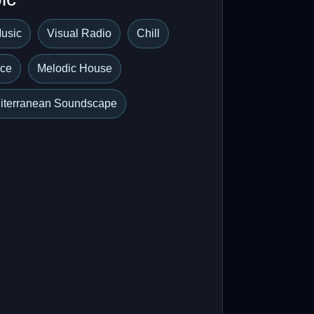
Music
Visual Radio
Chill
ce
Melodic House
iterranean Soundscape